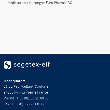
médicaux lors du congrès Euro-Pharmat 2024.
Headquaters
26 bd Paul Vaillant-Couturier
94200 Ivry-sur-Seine France
Phone : + 33 (0)1 56 20 60 00
Fax : + 33 (0)1 56 20 60 05