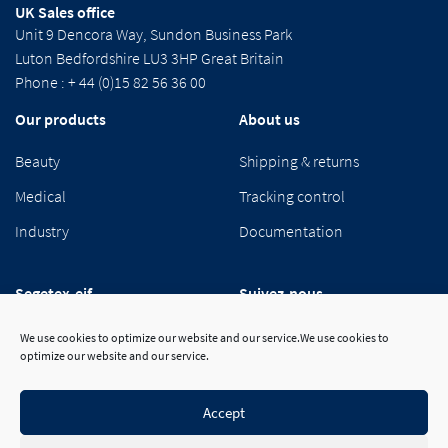
UK Sales office
Unit 9 Dencora Way, Sundon Business Park
Luton Bedfordshire LU3 3HP Great Britain
Phone : + 44 (0)15 82 56 36 00
Our products
About us
Beauty
Shipping & returns
Medical
Tracking control
Industry
Documentation
Segetex-eif
Suivez-nous
Our group
We use cookies to optimize our website and our service.We use cookies to
optimize our website and our service.
Career
Contact
Accept